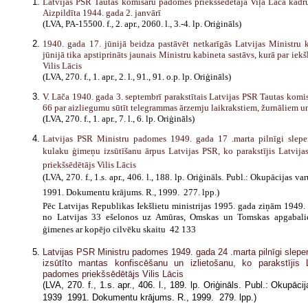
Latvijas PSR Tautas komisāru padomes priekšsēdētāja Viļa Lāča kadru 
Aizpildīta 1944. gada 2. janvārī
(LVA, PA-15500. f., 2. apr., 2060. l., 3.-4. lp. Oriģināls)
1940. gada 17. jūnijā beidza pastāvēt netkarīgās Latvijas Ministru 
jūnijā tika apstiprināts jaunais Ministru kabineta sastāvs, kurā par iekšl
Vilis Lācis
(LVA, 270. f., 1. apr., 2. l., 91., 91. o.p. lp. Oriģināls)
V. Lāča 1940. gada 3. septembrī parakstītais Latvijas PSR Tautas kom
66 par aizliegumu sūtīt telegrammas ārzemju laikrakstiem, žurnāliem u
(LVA, 270. f., 1. apr., 7. l., 6. lp. Oriģināls)
Latvijas PSR Ministru padomes 1949. gada 17 .marta pilnīgi slep
kulaku ģimeņu izsūtīšanu ārpus Latvijas PSR, ko parakstījis Latvi
priekšsēdētājs Vilis Lācis
(LVA, 270. f., 1.s. apr., 406. l., 188. lp. Oriģināls. Publ.: Okupācijas va
1991. Dokumentu krājums. R., 1999.  277. lpp.)
Pēc Latvijas Republikas Iekšlietu ministrijas 1995. gada ziņām 1949.
no Latvijas 33 ešelonos uz Amūras, Omskas un Tomskas apgabalie
ģimenes ar kopējo cilvēku skaitu  42 133
Latvijas PSR Ministru padomes 1949. gada 24 .marta pilnīgi slep
izsūtīto mantas konfiscēšanu un izlietošanu, ko parakstījis 
padomes priekšsēdētājs Vilis Lācis
(LVA, 270. f., 1.s. apr., 406. l., 189. lp. Oriģināls. Publ.: Okupācij
1939  1991. Dokumentu krājums. R., 1999.  279. lpp.)