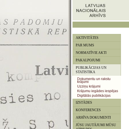
AKTIVITĀTES
PAR MUMS
NORMATĪVIE AKTI
PAKALPOJUMI
PUBLIKĀCIJAS UN
STATISTIKA
Dokumentu un rakstu
krājumi
Uzziņu krājumi
Krājumu iegādes iespējas
Digitālās publikācijas
IZSTĀDES
KONFERENCES
ARHĪVA DOKUMENTI
JŪSU JAUTĀJUMI MŪSU