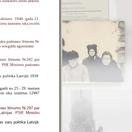
uzskaites lietas anketa.
kabinets. 1940. gada 21.
ietu ministru tika iecelts
isāru padomes lēmums Nr.
n telegrāfu aģentūrām
enais lēmums Nr.282 par
jas PSR Ministru padomes
ru politika Latvijā: 1939 
 gadā no 25.- 29. martam
m tika izsūtītas 12987
enais lēmums Nr.297 par
Latvijas PSR Ministru
as varu politika Latvijā: