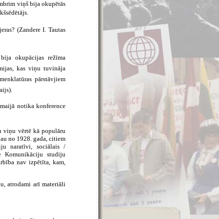
embrim viņš bija okupētās
kšsēdētājs.
ras? (Zandere I. Tautas
š bija okupācijas režīma
mijas, kas viņu tuvināja
enklatūras pārstāvjiem
ijs).
maijā notika konference
u viņu vērtē kā populāru
jau no 1928. gada, citiem
u naratīvi, sociālais /
āte Komunikāciju studiju
arbība nav izpētīta, kam,
, atrodami arī materiāli