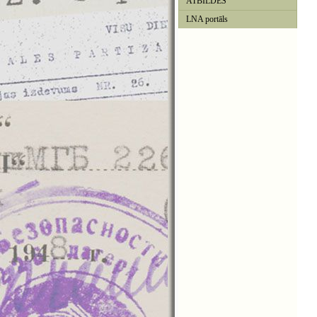
ATBILDES
LNA portāls