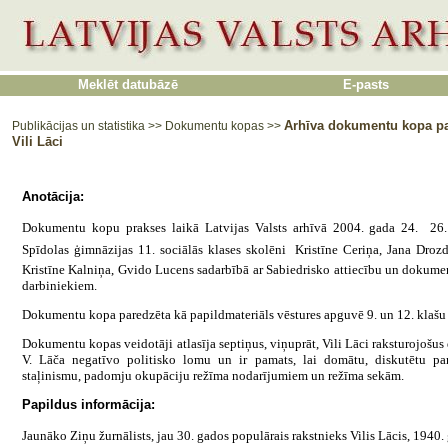
Meklēt datubāzē
E-pasts
Arhīva dokumentu kopa par
Publikācijas un statistika
>>
Dokumentu kopas
>>
Vili Lāci
Anotācija:
Dokumentu kopu prakses laikā Latvijas Valsts arhīvā 2004. gada 24.  26.
Spīdolas ģimnāzijas 11. sociālās klases skolēni  Kristīne Ceriņa, Jana Droz
Kristīne Kalniņa, Gvido Lucens sadarbībā ar Sabiedrisko attiecību un dokumen
darbiniekiem.
Dokumentu kopa paredzēta kā papildmateriāls vēstures apguvē 9. un 12. klašu
Dokumentu kopas veidotāji atlasīja septiņus, viņuprāt, Vili Lāci raksturojošus
V. Lāča negatīvo politisko lomu un ir pamats, lai domātu, diskutētu pa
staļinismu, padomju okupāciju režīma nodarījumiem un režīma sekām.
Papildus informācija:
Jaunāko Ziņu žurnālists, jau 30. gados populārais rakstnieks Vilis Lācis, 1940.