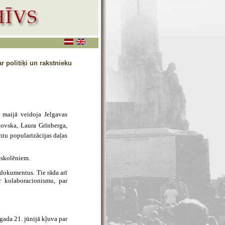
 politiķi un rakstnieku
 maijā veidoja Jelgavas
dovska, Laura Grīnberga,
tu popularizācijas daļas
 skolēniem.
 dokumentus. Tie rāda arī
r kolaboracionismu, par
 gada 21. jūnijā kļuva par