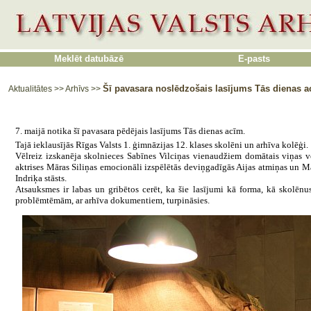
Meklēt datubāzē
E-pasts
Šī pavasara noslēdzošais lasījums Tās dienas a
Aktualitātes
>>
Arhīvs
>>
7. maijā notika šī pavasara pēdējais lasījums Tās dienas acīm.
Tajā ieklausījās Rīgas Valsts 1. ģimnāzijas 12. klases skolēni un arhīva kolēģi.
Vēlreiz izskanēja skolnieces Sabīnes Vilciņas vienaudžiem domātais viņas 
aktrises Māras Siliņas emocionāli izspēlētās deviņgadīgās Aijas atmiņas un M
Indriķa stāsts.
Atsauksmes ir labas un gribētos cerēt, ka šie lasījumi kā forma, kā skolēnus
problēmtēmām, ar arhīva dokumentiem, turpināsies.