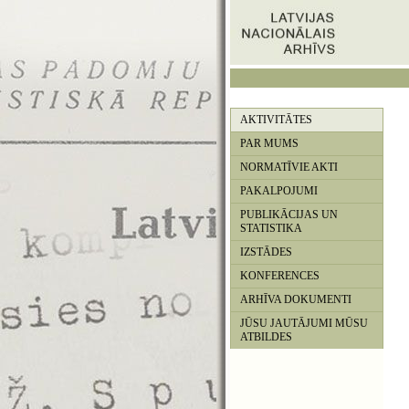
AKTIVITĀTES
PAR MUMS
NORMATĪVIE AKTI
PAKALPOJUMI
PUBLIKĀCIJAS UN
STATISTIKA
IZSTĀDES
KONFERENCES
ARHĪVA DOKUMENTI
JŪSU JAUTĀJUMI MŪSU
ATBILDES