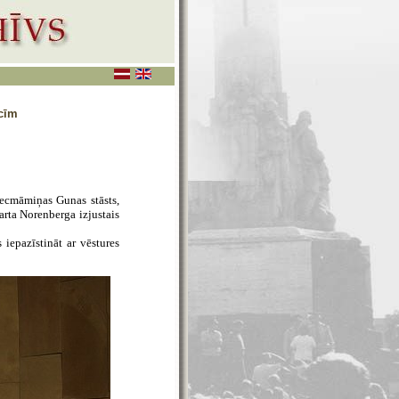
cīm
vecmāmiņas Gunas stāsts,
arta Norenberga izjustais
 iepazīstināt ar vēstures