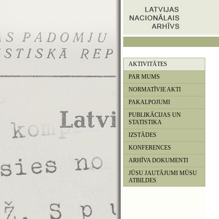
AKTIVITĀTES
PAR MUMS
NORMATĪVIE AKTI
PAKALPOJUMI
PUBLIKĀCIJAS UN
STATISTIKA
IZSTĀDES
KONFERENCES
ARHĪVA DOKUMENTI
JŪSU JAUTĀJUMI MŪSU
ATBILDES