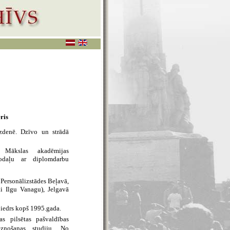
ris
zdenē. Dzīvo un strādā
 Mākslas akadēmijas
odaļu ar diplomdarbu
 Personālizstādes Beļavā,
i Ilgu Vanagu), Jelgavā
biedrs kopš 1995.gada.
s pilsētas pašvaldības
leznošanas studiju. No