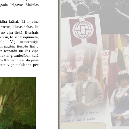
.gada Jelgavas Mākslas
ādīta krāsai. Tā ir viņa
rtretus, klusās dabas, kā
o visa liekā, literārais
 krāsu, to sabalsojumiem,
elpu. Viņu neinteresēja
mi, augšup tiecošu līniju
tes iespaidu un kas viņa
raktai glezniecībai, kurā
u Klaperi piesaista jūras
teic viņa tiekšanos pēc