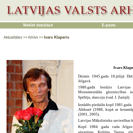
Meklēt datubāzē
E-pasts
Ivars Klaperis
Aktualitātes
>>
Arhīvs
>>
Ivars Klape
Dzimis 1945.gada 18.jūlijā Drē
Jelgavā.
1980.gadā beidzis Latvijas
Monumentālās glezniecības n
Spēlēju, dancoju (vad. I. Zariņš).
Izstādēs piedalās kopš 1981.gada.
Alūksnē (1988, kopā ar keramiķ
(2001, 2005).
Latvijas Mākslinieku savienības 
Kopš 1984. gada vada Jelgava
aģentūras Kultūra Tautas g