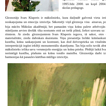
1995.līdz 2000. un kopš 2004
skolas pedagogs.
Gleznotājs Ivars Klaperis ir mākslinieks, kura daiļradē galvenā vieta ier
noskaņojuma un emociju izteicēja. Sākotnēji viņš gleznoja visu  ainavas, po
bija mācīts Mākslas akadēmijā, bet pamazām viņa krāsu palete atbrīvojās n
stāstījums arvien drošāk tika nostumts otrā un trešā plānā, liekot uzsvaru uz
ritmiem. Ar ziedu gleznojumiem Ivars Klaperis ieguva, tā sakot, otro 
materialitāte, ziedu dabiskais skaistums. Viņu piesaistīja lielāki krāslauku
kustība, krāsu saskaņojumi un kontrasti, kas dod dzīvesprieka un vitalitā
interpretācijā iegūst iekšēji monumentālu skanējumu. Tas bija solis tuvāk abst
mākslinieks ielika savu versmojošo enerģiju un krāsu prieku. Pēdējā laikā Ivar
nerimtīgā kustība, plašums un krāsu tonālo mainība. Gleznotāja darbi iz
harmonijas kā pasaules kārtības mūžīgo izteicēju.