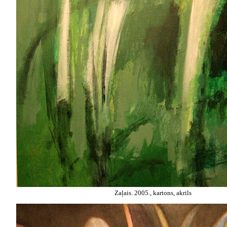
Zaļais. 2005., kartons, akrils